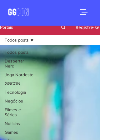
Registre-se
Portais
Todos posts
Todos posts
Despertar
Nerd
Joga Nordeste
GGCON
Tecnologia
Negócios
Filmes e
Séries
Notícias
Games