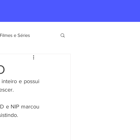
Filmes e Séries
O
nteiro e possui 
escer.
UD e NIP marcou 
istindo.