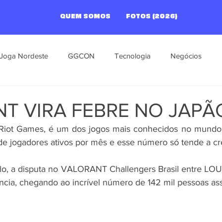
QUEM SOMOS
FOTOS (2026)
Joga Nordeste
GGCON
Tecnologia
Negócios
s
T VIRA FEBRE NO JAPÃ
 Riot Games, é um dos jogos mais conhecidos no mundo i
de jogadores ativos por mês e esse número só tende a cr
plo, a disputa no VALORANT Challengers Brasil entre LO
cia, chegando ao incrível número de 142 mil pessoas ass